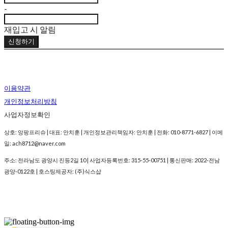
-
재입고 시 알림
신청하기
이용약관
개인정보처리방침
사업자정보확인
상호: 앙팡프리슈 | 대표: 안치훈 | 개인정보관리책임자: 안치훈 | 전화: 010-8771-6827 | 이메
일: ach8712@naver.com
주소: 전라남도 광양시 진등2길 10 | 사업자등록번호:
315-55-00751
| 통신판매:
2022-전남
광양-0122호
| 호스팅제공자: (주)식스샵