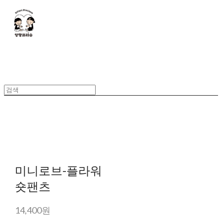
미니로브-플라워
숏팬츠
14,400원