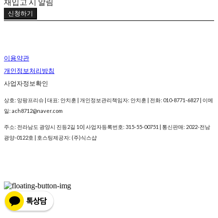
재입고 시 알림
신청하기
이용약관
개인정보처리방침
사업자정보확인
상호: 앙팡프리슈 | 대표: 안치훈 | 개인정보관리책임자: 안치훈 | 전화: 010-8771-6827 | 이메
일: ach8712@naver.com
주소: 전라남도 광양시 진등2길 10 | 사업자등록번호:
315-55-00751
| 통신판매:
2022-전남
광양-0122호
| 호스팅제공자: (주)식스샵