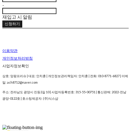
-
재입고 시 알림
신청하기
이용약관
개인정보처리방침
사업자정보확인
상호: 앙팡프리슈 | 대표: 안치훈 | 개인정보관리책임자: 안치훈 | 전화: 010-8771-6827 | 이메
일: ach8712@naver.com
주소: 전라남도 광양시 진등2길 10 | 사업자등록번호:
315-55-00751
| 통신판매:
2022-전남
광양-0122호
| 호스팅제공자: (주)식스샵