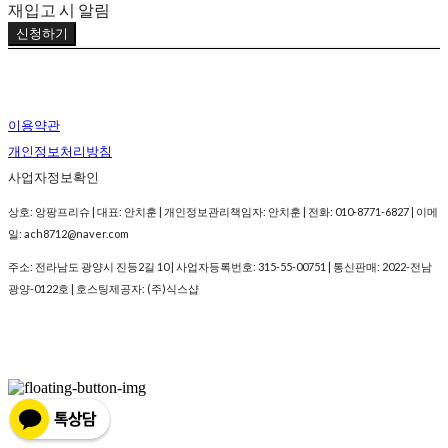
재입고 시 알림
신청하기
이용약관
개인정보처리방침
사업자정보확인
상호: 앙팡프리슈 | 대표: 안치훈 | 개인정보관리책임자: 안치훈 | 전화: 010-8771-6827 | 이메
일: ach8712@naver.com
주소: 전라남도 광양시 진등2길 10 | 사업자등록번호:
315-55-00751
| 통신판매:
2022-전남
광양-0122호
| 호스팅제공자: (주)식스샵