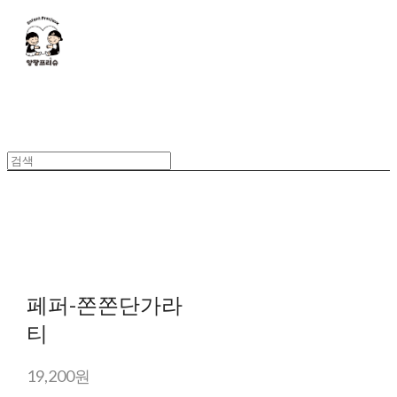
페퍼-쫀쫀단가라
티
19,200원