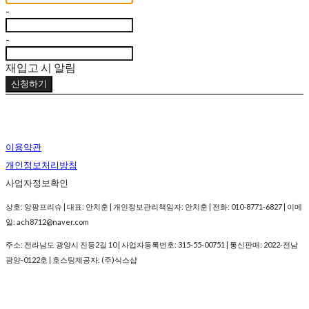
-
-
재입고 시 알림
신청하기
이용약관
개인정보처리방침
사업자정보확인
상호: 앙팡프리슈 | 대표: 안치훈 | 개인정보관리책임자: 안치훈 | 전화: 010-8771-6827 | 이메
일: ach8712@naver.com
주소: 전라남도 광양시 진등2길 10 | 사업자등록번호:
315-55-00751
| 통신판매:
2022-전남
광양-0122호
| 호스팅제공자: (주)식스샵