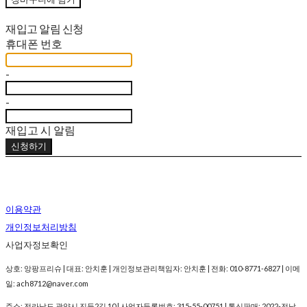
재입고 알림 신청
휴대폰 번호
-
-
재입고 시 알림
신청하기
이용약관
개인정보처리방침
사업자정보확인
상호: 앙팡프리슈 | 대표: 안치훈 | 개인정보관리책임자: 안치훈 | 전화: 010-8771-6827 | 이메
일: ach8712@naver.com
주소: 전라남도 광양시 진등2길 10 | 사업자등록번호:
315-55-00751
| 통신판매:
2022-전남