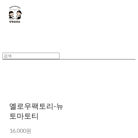
옐로우팩토리-뉴
토마토티
16,000원