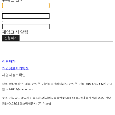
-
-
재입고 시 알림
신청하기
이용약관
개인정보처리방침
사업자정보확인
상호: 앙팡프리슈 | 대표: 안치훈 | 개인정보관리책임자: 안치훈 | 전화: 010-8771-6827 | 이메
일: ach8712@naver.com
주소: 전라남도 광양시 진등2길 10 | 사업자등록번호:
315-55-00751
| 통신판매:
2022-전남
광양-0122호
| 호스팅제공자: (주)식스샵