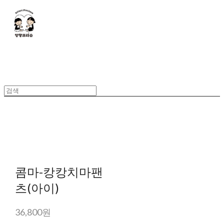
콤마-캉캉치마팬
츠(아이)
36,800원