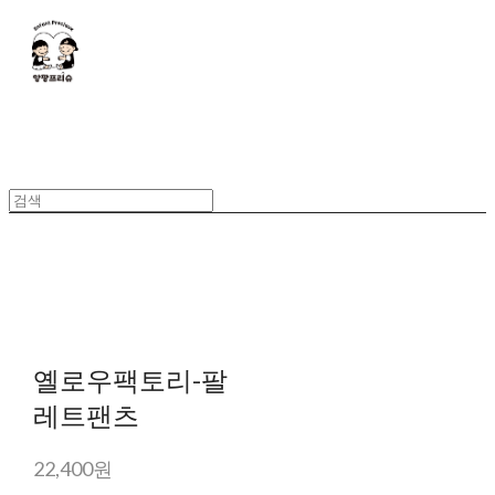
옐로우팩토리-팔
레트팬츠
22,400원