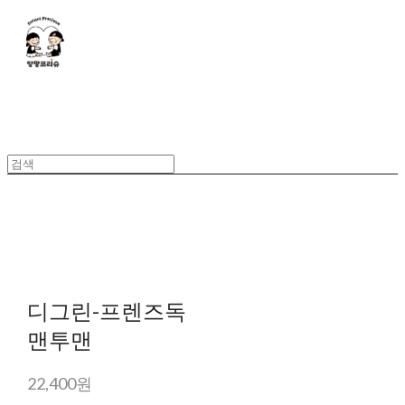
디그린-프렌즈독
맨투맨
22,400원