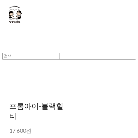
프롬아이-블랙힐
티
17,600원