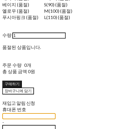
베이지 (품절)
S(90) (품절)
옐로우 (품절)
M(100) (품절)
푸시아핑크 (품절)
L(110) (품절)
수량
품절된 상품입니다.
주문 수량
0개
총 상품 금액
0원
구매하기
장바구니에 담기
재입고 알림 신청
휴대폰 번호
-