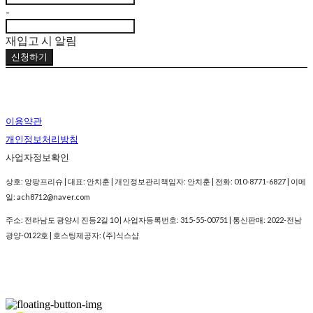
-
재입고 시 알림
신청하기
이용약관
개인정보처리방침
사업자정보확인
상호: 앙팡프리슈 | 대표: 안치훈 | 개인정보관리책임자: 안치훈 | 전화: 010-8771-6827 | 이메
일: ach8712@naver.com
주소: 전라남도 광양시 진등2길 10 | 사업자등록번호:
315-55-00751
| 통신판매:
2022-전남
광양-0122호
| 호스팅제공자: (주)식스샵