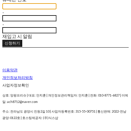
-
-
재입고 시 알림
신청하기
이용약관
개인정보처리방침
사업자정보확인
상호: 앙팡프리슈 | 대표: 안치훈 | 개인정보관리책임자: 안치훈 | 전화: 010-8771-6827 | 이메
일: ach8712@naver.com
주소: 전라남도 광양시 진등2길 10 | 사업자등록번호:
315-55-00751
| 통신판매:
2022-전남
광양-0122호
| 호스팅제공자: (주)식스샵