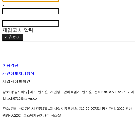
-
-
재입고 시 알림
신청하기
이용약관
개인정보처리방침
사업자정보확인
상호: 앙팡프리슈 | 대표: 안치훈 | 개인정보관리책임자: 안치훈 | 전화: 010-8771-6827 | 이메
일: ach8712@naver.com
주소: 전라남도 광양시 진등2길 10 | 사업자등록번호:
315-55-00751
| 통신판매:
2022-전남
광양-0122호
| 호스팅제공자: (주)식스샵