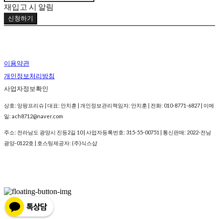
재입고 시 알림
신청하기
이용약관
개인정보처리방침
사업자정보확인
상호: 앙팡프리슈 | 대표: 안치훈 | 개인정보관리책임자: 안치훈 | 전화: 010-8771-6827 | 이메
일: ach8712@naver.com
주소: 전라남도 광양시 진등2길 10 | 사업자등록번호:
315-55-00751
| 통신판매:
2022-전남
광양-0122호
| 호스팅제공자: (주)식스샵