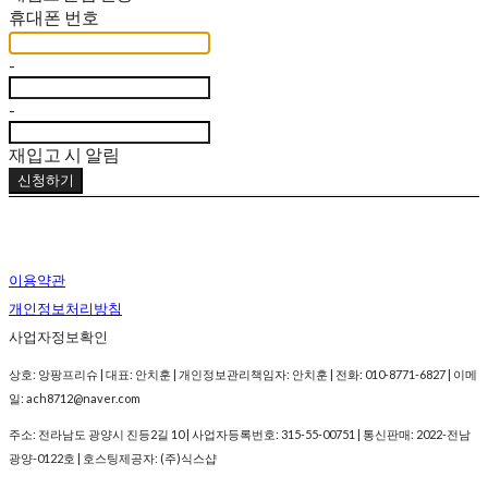
휴대폰 번호
-
-
재입고 시 알림
신청하기
이용약관
개인정보처리방침
사업자정보확인
상호: 앙팡프리슈 | 대표: 안치훈 | 개인정보관리책임자: 안치훈 | 전화: 010-8771-6827 | 이메
일: ach8712@naver.com
주소: 전라남도 광양시 진등2길 10 | 사업자등록번호:
315-55-00751
| 통신판매:
2022-전남
광양-0122호
| 호스팅제공자: (주)식스샵